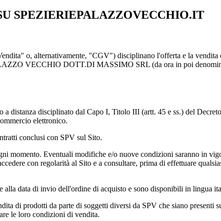
 SU SPEZIERIEPALAZZOVECCHIO.IT
dita" o, alternativamente, "CGV") disciplinano l'offerta e la vendita di 
PALAZZO VECCHIO DOTT.DI MASSIMO SRL (da ora in poi denominato S
tto a distanza disciplinato dal Capo I, Titolo III (artt. 45 e ss.) del De
 commercio elettronico.
ntratti conclusi con SPV sul Sito.
gni momento. Eventuali modifiche e/o nuove condizioni saranno in vigo
ccedere con regolarità al Sito e a consultare, prima di effettuare qualsi
alla data di invio dell'ordine di acquisto e sono disponibili in lingua ita
ta di prodotti da parte di soggetti diversi da SPV che siano presenti sul
are le loro condizioni di vendita.