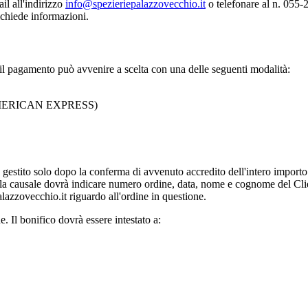
il all'indirizzo
info@spezieriepalazzovecchio.it
o telefonare al n. 055
ichiede informazioni.
 e il pagamento può avvenire a scelta con una delle seguenti modalità:
 AMERICAN EXPRESS)
 gestito solo dopo la conferma di avvenuto accredito dell'intero importo
 nella causale dovrà indicare numero ordine, data, nome e cognome del Cl
azzovecchio.it riguardo all'ordine in questione.
. Il bonifico dovrà essere intestato a: