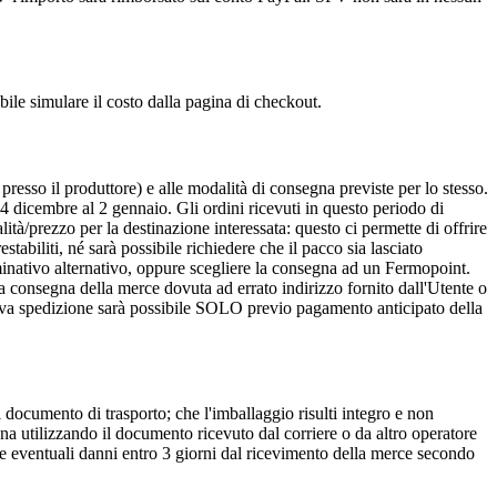
ibile simulare il costo dalla pagina di checkout.
presso il produttore) e alle modalità di consegna previste per lo stesso.
 dicembre al 2 gennaio. Gli ordini ricevuti in questo periodo di
ità/prezzo per la destinazione interessata: questo ci permette di offrire
tabiliti, né sarà possibile richiedere che il pacco sia lasciato
ominativo alternativo, oppure scegliere la consegna ad un Fermopoint.
a consegna della merce dovuta ad errato indirizzo fornito dall'Utente o
ova spedizione sarà possibile SOLO previo pagamento anticipato della
documento di trasporto; che l'imballaggio risulti integro e non
na utilizzando il documento ricevuto dal corriere o da altro operatore
entuali danni entro 3 giorni dal ricevimento della merce secondo