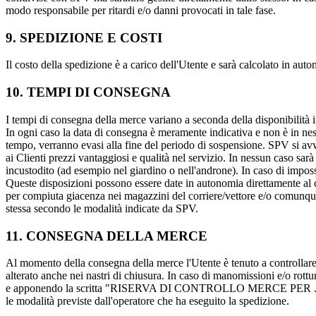
modo responsabile per ritardi e/o danni provocati in tale fase.
9. SPEDIZIONE E COSTI
Il costo della spedizione è a carico dell'Utente e sarà calcolato in aut
10. TEMPI DI CONSEGNA
I tempi di consegna della merce variano a seconda della disponibilità in
In ogni caso la data di consegna è meramente indicativa e non è in ne
tempo, verranno evasi alla fine del periodo di sospensione. SPV si avval
ai Clienti prezzi vantaggiosi e qualità nel servizio. In nessun caso sarà
incustodito (ad esempio nel giardino o nell'androne). In caso di imposs
Queste disposizioni possono essere date in autonomia direttamente al c
per compiuta giacenza nei magazzini del corriere/vettore e/o comunqu
stessa secondo le modalità indicate da SPV.
11. CONSEGNA DELLA MERCE
Al momento della consegna della merce l'Utente è tenuto a controllare:
alterato anche nei nastri di chiusura. In caso di manomissioni e/o rott
e apponendo la scritta "RISERVA DI CONTROLLO MERCE PER ....."(ind
le modalità previste dall'operatore che ha eseguito la spedizione.