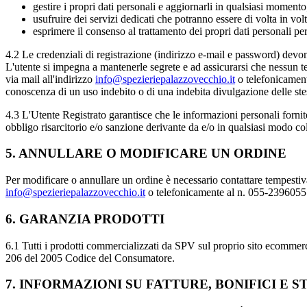
gestire i propri dati personali e aggiornarli in qualsiasi momento
usufruire dei servizi dedicati che potranno essere di volta in volta
esprimere il consenso al trattamento dei propri dati personali per
4.2 Le credenziali di registrazione (indirizzo e-mail e password) devon
L'utente si impegna a mantenerle segrete e ad assicurarsi che nessun
via mail all'indirizzo
info@spezieriepalazzovecchio.it
o telefonicament
conoscenza di un uso indebito o di una indebita divulgazione delle ste
4.3 L'Utente Registrato garantisce che le informazioni personali forni
obbligo risarcitorio e/o sanzione derivante da e/o in qualsiasi modo coll
5. ANNULLARE O MODIFICARE UN ORDINE
Per modificare o annullare un ordine è necessario contattare tempesti
info@spezieriepalazzovecchio.it
o telefonicamente al n. 055-2396055
6. GARANZIA PRODOTTI
6.1 Tutti i prodotti commercializzati da SPV sul proprio sito ecommerce 
206 del 2005 Codice del Consumatore.
7. INFORMAZIONI SU FATTURE, BONIFICI E S