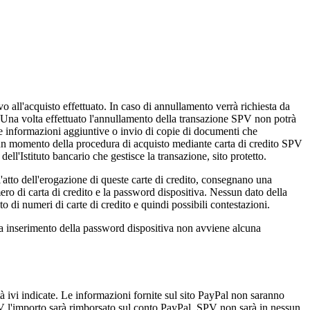
vo all'acquisto effettuato. In caso di annullamento verrà richiesta da
 Una volta effettuato l'annullamento della transazione SPV non potrà
nte informazioni aggiuntive o invio di copie di documenti che
 nessun momento della procedura di acquisto mediante carta di credito SPV
ell'Istituto bancario che gestisce la transazione, sito protetto.
atto dell'erogazione di queste carte di credito, consegnano una
ro di carta di credito e la password dispositiva. Nessun dato della
o di numeri di carte di credito e quindi possibili contestazioni.
enza inserimento della password dispositiva non avviene alcuna
 ivi indicate. Le informazioni fornite sul sito PayPal non saranno
PV l'importo sarà rimborsato sul conto PayPal. SPV non sarà in nessun