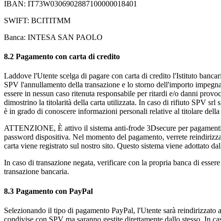
IBAN:
IT73W0306902887100000018401
SWIFT:
BCITITMM
Banca: INTESA SAN PAOLO
8.2 Pagamento con carta di credito
Laddove l'Utente scelga di pagare con carta di credito l'Istituto bancar
SPV l'annullamento della transazione e lo storno dell'importo impegna
essere in nessun caso ritenuta responsabile per ritardi e/o danni provo
dimostrino la titolarità della carta utilizzata. In caso di rifiuto SPV s
è in grado di conoscere informazioni personali relative al titolare della
ATTENZIONE, È attivo il sistema anti-frode 3Dsecure per pagamenti sic
password dispositiva. Nel momento del pagamento, verrete reindirizzati
carta viene registrato sul nostro sito. Questo sistema viene adottato dal
In caso di transazione negata, verificare con la propria banca di esser
transazione bancaria.
8.3 Pagamento con PayPal
Selezionando il tipo di pagamento PayPal, l'Utente sarà reindirizzato 
condivise con SPV ma saranno gestite direttamente dallo stesso. In ca