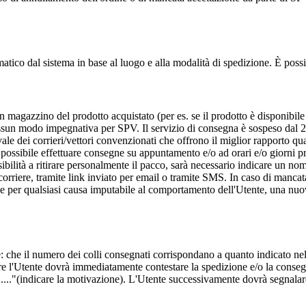
omatico dal sistema in base al luogo e alla modalità di spedizione. È poss
 magazzino del prodotto acquistato (per es. se il prodotto è disponibile 
ssun modo impegnativa per SPV. Il servizio di consegna è sospeso dal 24
e dei corrieri/vettori convenzionati che offrono il miglior rapporto qual
 possibile effettuare consegne su appuntamento e/o ad orari e/o giorni pres
ibilità a ritirare personalmente il pacco, sarà necessario indicare un n
orriere, tramite link inviato per email o tramite SMS. In caso di mancat
e per qualsiasi causa imputabile al comportamento dell'Utente, una nu
 che il numero dei colli consegnati corrispondano a quanto indicato nel 
ure l'Utente dovrà immediatamente contestare la spedizione e/o la conseg
icare la motivazione). L'Utente successivamente dovrà segnalare ev