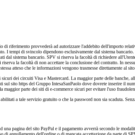
io di riferimento provvederà ad autorizzare l'addebito dell'importo relati
to. I tempi di svincolo dipendono esclusivamente dal sistema bancario.
cati dal sistema bancario. SPV si riserva la facoltà di richiedere all'Ute
rl si riserva la facoltà di non accettare la conclusione del contratto. In
 stessa atteso che le informazioni vengono trasmesse direttamente al sito d
uri dei circuiti Visa e Mastercard. La maggior parte delle banche, all'
 sul sito https del Gruppo IntesaSanPaolo dove dovrete inserire il nume
la maggior parte dei siti di e-commerce sicuri per evitare l'uso fraudolent
e abilitati a tale servizio gratuito o che la password non sia scaduta. S
ad una pagina del sito PayPal e il pagamento avverrà secondo le modalità
so di annullamento dell'ordine o di mancata accettazione da parte di S