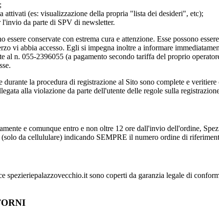
;
 attivati (es: visualizzazione della propria "lista dei desideri", etc);
 l'invio da parte di SPV di newsletter.
o essere conservate con estrema cura e attenzione. Esse possono essere u
 terzo vi abbia accesso. Egli si impegna inoltre a informare immediata
e al n. 055-2396055 (a pagamento secondo tariffa del proprio operatore t
sse.
te durante la procedura di registrazione al Sito sono complete e veritie
egata alla violazione da parte dell'utente delle regole sulla registrazione
vamente e comunque entro e non oltre 12 ore dall'invio dell'ordine, Spe
 (solo da cellululare) indicando SEMPRE il numero ordine di riferimen
spezieriepalazzovecchio.it sono coperti da garanzia legale di conformità 
TORNI