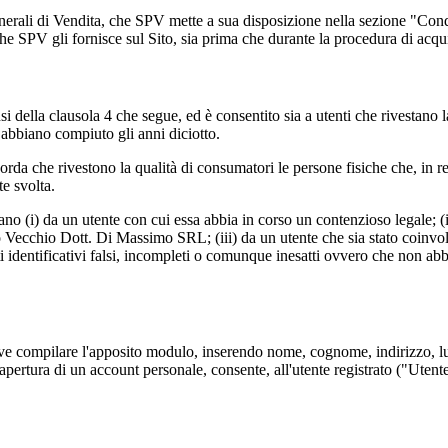
erali di Vendita, che SPV mette a sua disposizione nella sezione "Condiz
he SPV gli fornisce sul Sito, sia prima che durante la procedura di acqu
si della clausola 4 che segue, ed è consentito sia a utenti che rivestano l
 abbiano compiuto gli anni diciotto.
orda che rivestono la qualità di consumatori le persone fisiche che, in rel
e svolta.
ngano (i) da un utente con cui essa abbia in corso un contenzioso legale;
Vecchio Dott. Di Massimo SRL; (iii) da un utente che sia stato coinvolto i
ati identificativi falsi, incompleti o comunque inesatti ovvero che non a
te deve compilare l'apposito modulo, inserendo nome, cognome, indirizzo, l
l'apertura di un account personale, consente, all'utente registrato ("Utente